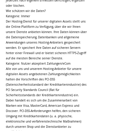
jederzeit nach eigenem Ermessen berichtigen, ergänzen
oder löschen.
Wie schützen wir die Daten?
Kategorie: Immer
Der Hosting-Dienst für unserer digitalen Assets stellt uns
die Online-Plattform zu Verfügung, über die wir Ihnen
unsere Dienste anbieten können. Ihre Daten können über
die Datenspeicherung, Datenbanken und allgemeine
Anwendungen unseres Hosting-Anbieters gespeichert
werden. Er speichert Ihre Daten auf sicheren Servern
hinter einer Firewall und er bietet sicheren HTTPS-Zugriff
auf die meisten Bereiche seiner Dienste.
Kategorie: Nutzer akzeptiert Zahlungen/eCom
Alle von uns und unserem Hosting-Anbieter für unsere
digitalen Assets angebotenen Zahlungsmöglichkeiten
halten die Vorschriften des PCI-DSS
(Datensicherheitsstandard der Kreditkartenindustrie) des
PCI Security Standards Council (Rat für
Sicherheitsstandards der Kreditkartenindustrie) ein.
Dabei handelt es sich um die Zusammenarbeit von
Marken wie Visa, MasterCard, American Express und
Discover. PCI-DSS-Anforderungen helfen, den sicheren
Umgang mit Kreditkartendaten (u. a. physische,
elektronische und verfahrenstechnische Maßnahmen)
durch unseren Shop und die Dienstanbieter zu