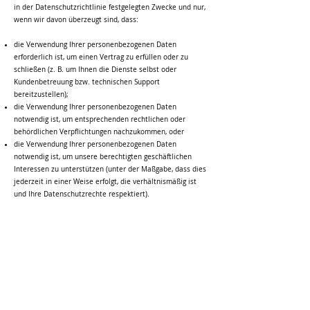
in der Datenschutzrichtlinie festgelegten Zwecke und nur,
wenn wir davon überzeugt sind, dass:
die Verwendung Ihrer personenbezogenen Daten
erforderlich ist, um einen Vertrag zu erfüllen oder zu
schließen (z. B. um Ihnen die Dienste selbst oder
Kundenbetreuung bzw. technischen Support
bereitzustellen);
die Verwendung Ihrer personenbezogenen Daten
notwendig ist, um entsprechenden rechtlichen oder
behördlichen Verpflichtungen nachzukommen, oder
die Verwendung Ihrer personenbezogenen Daten
notwendig ist, um unsere berechtigten geschäftlichen
Interessen zu unterstützen (unter der Maßgabe, dass dies
jederzeit in einer Weise erfolgt, die verhältnismäßig ist
und Ihre Datenschutzrechte respektiert).
Als EU-Ansässiger können Sie:
eine Bestätigung darüber verlangen, ob
personenbezogene Daten verarbeitet werden, die Sie
betreffen, oder nicht, und Zugriff auf Ihre gespeicherten
personenbezogenen Daten sowie auf bestimmte
Zusatzinformationen anfordern;
den Erhalt von personenbezogenen Daten, die Sie uns